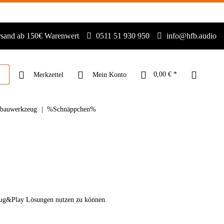
rsand ab 150€ Warenwert
0511 51 930 950
info@hfb.audio
0,00 € *
Merkzettel
Mein Konto
nbauwerkzeug
%Schnäppchen%
lug&Play Lösungen nutzen zu können.