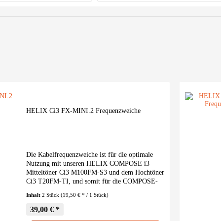
Hochtöner
quenzweiche
Komponenten-System
von
60,00
bis
200,00
 integriert
Mitteltöner
Betrieb)
Tieftöner
HELIX Ci3 FX-MINI.2 Frequenzweiche
Die Kabelfrequenzweiche ist für die optimale
Nutzung mit unseren HELIX COMPOSE i3
Mitteltöner Ci3 M100FM-S3 und dem Hochtöner
Ci3 T20FM-TI, und somit für die COMPOSE-
typische, professionelle Integration in das
Inhalt
2 Stück
(19,50 € * / 1 Stück)
Fahrzeug, konzipiert. Dank...
39,00 € *