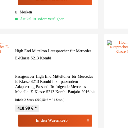
Merken
Artikel ist sofort verfügbar
High End Mittelton Lautsprecher für Mercedes
E-Klasse S213 Kombi
Passgenauer High End Mitteltöner für Mercedes
E-Klasse S213 Kombi inkl. passendem
Adapterring Passend für folgende Mercedes
Modelle: E-Klasse S213 Kombi Baujahr 2016 bis
2023 i7 – High-End Car Audio “Made in
Inhalt
2 Stück
(209,50 € * / 1 Stück)
Germany” Die HELIX COMPOSE i7...
418,99 € *
In den
Warenkorb