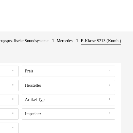
eugspezifische Soundsysteme
Mercedes
E-Klasse S213 (Kombi)
Preis
Hersteller
von
39,00 €
bis
499,00 €
Helix
Artikel Typ
Lautsprecher
Impedanz
2 Ohm