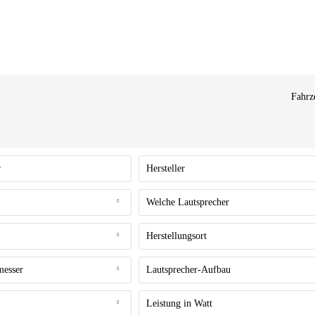
Fahrz
r
Hersteller
Helix
Welche Lautsprecher
Match
Hoch- & Tieftöner
Herstellungsort
Made in China
messer
Lautsprecher-Aufbau
Made in Germany
rcedes
Coaxial-System
Leistung in Watt