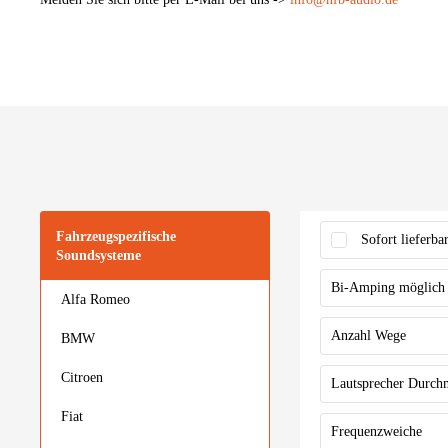
Fahrzeugspezifische
Sofort lieferba
Soundsysteme
Bi-Amping möglich
Alfa Romeo
Nein
Anzahl Wege
BMW
Citroen
2-Wege
Lautsprecher Durch
Fiat
passend für Me
Frequenzweiche