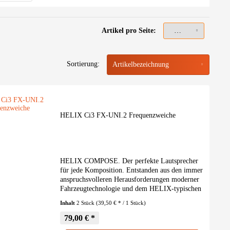
2x2 Ohm
3 Ohm
4 Ohm
Artikel pro Seite:
Sortierung:
HELIX Ci3 FX-UNI.2 Frequenzweiche
HELIX COMPOSE. Der perfekte Lautsprecher
für jede Komposition. Entstanden aus den immer
anspruchsvolleren Herausforderungen moderner
Fahrzeugtechnologie und dem HELIX-typischen
Streben nach intelligenten Lösungen, machten
Inhalt
2 Stück
(39,50 € * / 1 Stück)
wir die...
79,00 € *