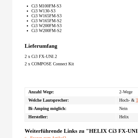
Ci3 M100FM-S3
Ci3 W130-S3
Ci3 W165FM-S3
Ci3 W165FM-S2
Ci3 W200FM-S3
Ci3 W200FM-S2
Lieferumfang
2 x Ci3 FX-UNI.2
2 x COMPOSE Connect Kit
Anzahl Wege:
2-Wege
Welche Lautsprecher:
Hoch- &
T
Bi-Amping möglich:
Nein
Hersteller:
Helix
Weiterführende Links zu "HELIX Ci3 FX-UNI