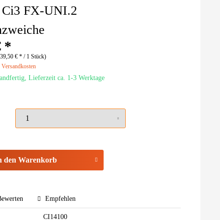
Ci3 FX-UNI.2
nzweiche
 *
39,50 € * / 1 Stück)
. Versandkosten
andfertig, Lieferzeit ca. 1-3 Werktage
n den
Warenkorb
ewerten
Empfehlen
CI14100