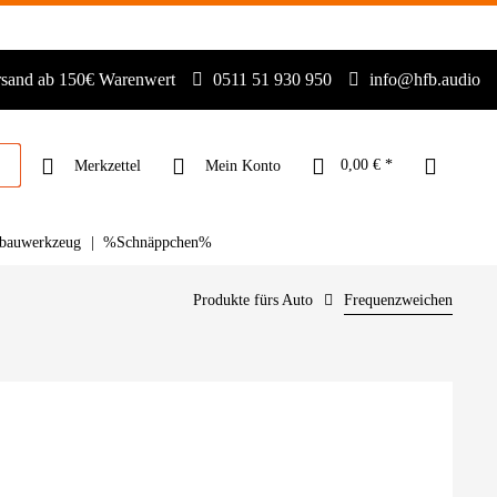
rsand ab 150€ Warenwert
0511 51 930 950
info@hfb.audio
0,00 € *
Merkzettel
Mein Konto
bauwerkzeug
%Schnäppchen%
Produkte fürs Auto
Frequenzweichen