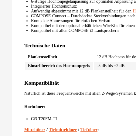
6-stufige Hochtonpegelanpassung zur optimalen Anpassung a
Integrierter Hochtonschutz
Aufwendig abgestimmt mit 12 dB Flankensteilheit für den
H
COMPOSE Connect – Durchdachte Steckverbindungen nach au
Kompakte Abmessungen für einfachen Verbau
Kompatibel mit den optional erhältlichen WireKits für eine
Kompatibel mit allen COMPOSE i3 Lautsprechern
Technische Daten
Flankensteilheit
12 dB Hochpass für d
Einstellbereich des Hochtonpegels
-5 dB bis +2 dB
Kompatibilität
Natürlich ist diese Frequenzweiche mit allen 2-Wege-Systemen k
Hochtöner:
Ci3 T20FM-TI
Mitteltöner
/
Tiefmitteltöner
/
Tieftöner
: