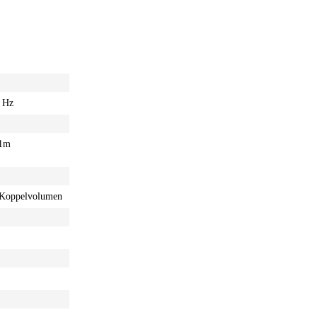
 Hz
 1m
t Koppelvolumen