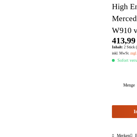
High En
Merced
W910 v
413,99
Inhalt:
2 Stück (
inkl. MwSt.
zzgl
Sofort vers
Menge
I
Merken
B