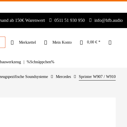
rsand ab 150€ Warenwert
0511 51 930 950
info@hfb.audio
0,00 € *
Merkzettel
Mein Konto
nbauwerkzeug
%Schnäppchen%
zeugspezifische Soundsysteme
Mercedes
Sprinter W907 / W910