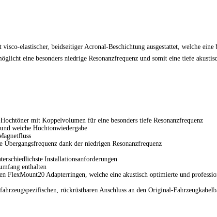
 visco-elastischer, beidseitiger Acronal-Beschichtung ausgestattet, welche ein
öglicht eine besonders niedrige Resonanzfrequenz und somit eine tiefe akusti
-Hochtöner mit Koppelvolumen für eine besonders tiefe Resonanzfrequenz
te und weiche Hochtonwiedergabe
Magnetfluss
fe Übergangsfrequenz dank der niedrigen Resonanzfrequenz
rschiedlichste Installationsanforderungen
umfang enthalten
hen FlexMount20 Adapterringen, welche eine akustisch optimierte und profession
n fahrzeugspezifischen, rückrüstbaren Anschluss an den Original-Fahrzeugkabel