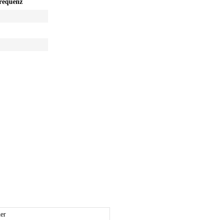
requenz
er