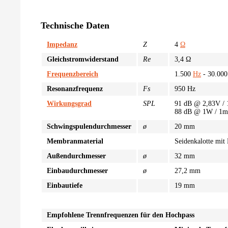
Technische Daten
Impedanz
Z
4
Ω
Gleichstromwiderstand
Re
3,4 Ω
Frequenzbereich
1.500
Hz
- 30.000
Resonanzfrequenz
Fs
950 Hz
Wirkungsgrad
SPL
91 dB @ 2,83V /
88 dB @ 1W / 1m
Schwingspulendurchmesser
ø
20 mm
Membranmaterial
Seidenkalotte mi
Außendurchmesser
ø
32 mm
Einbaudurchmesser
ø
27,2 mm
Einbautiefe
19 mm
Empfohlene Trennfrequenzen für den Hochpass