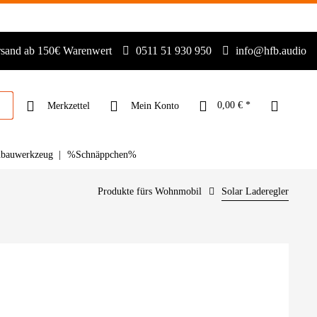
rsand ab 150€ Warenwert
0511 51 930 950
info@hfb.audio
0,00 € *
Merkzettel
Mein Konto
nbauwerkzeug
%Schnäppchen%
Produkte fürs Wohnmobil
Solar Laderegler