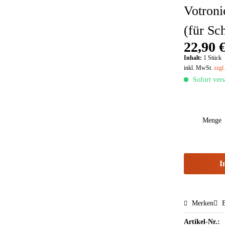
Votroni
(für Sc
22,90 €
Inhalt:
1 Stück
inkl. MwSt.
zzgl
Sofort vers
Menge
I
Merken
B
Artikel-Nr.: