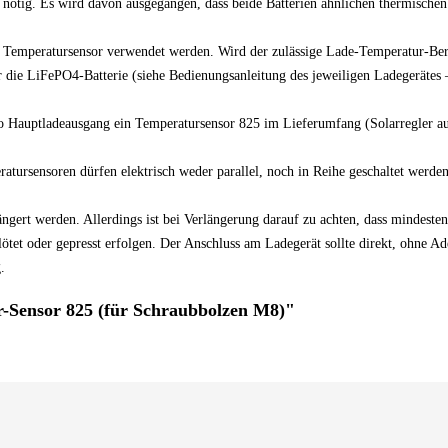
 nötig. Es wird davon ausgegangen, dass beide Batterien ähnlichen thermischen
Temperatursensor verwendet werden. Wird der zulässige Lade-Temperatur-Berei
für die LiFePO4-Batterie (siehe Bedienungsanleitung des jeweiligen Ladegeräte
ro Hauptladeausgang ein Temperatursensor 825 im Lieferumfang (Solarregler 
atursensoren dürfen elektrisch weder parallel, noch in Reihe geschaltet werden
ngert werden. Allerdings ist bei Verlängerung darauf zu achten, dass mindeste
tet oder gepresst erfolgen. Der Anschluss am Ladegerät sollte direkt, ohne A
.
r-Sensor 825 (für Schraubbolzen M8)"