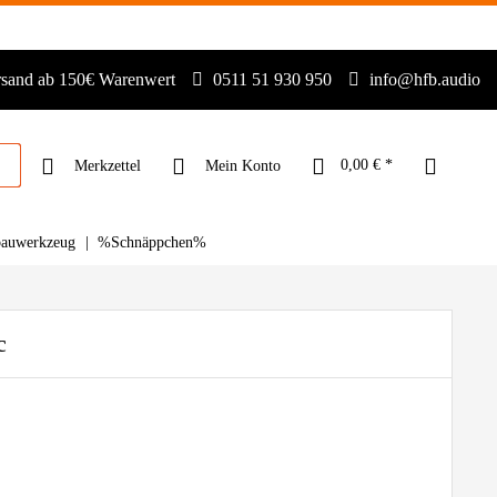
rsand ab 150€ Warenwert
0511 51 930 950
info@hfb.audio
0,00 € *
Merkzettel
Mein Konto
bauwerkzeug
%Schnäppchen%
c