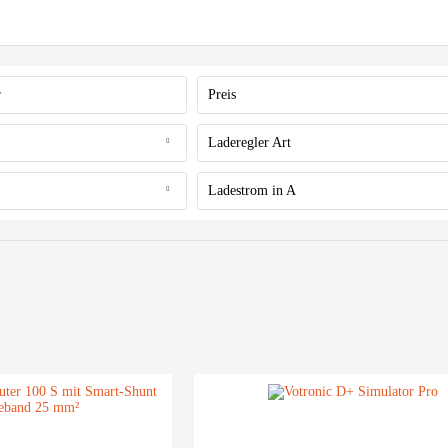
r
Preis
Laderegler Art
von
22,90 €
bis
1106,90 €
any
MPP
Ladestrom in A
PWM
von
30,00
bis
50,00