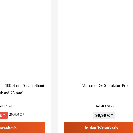
er 100 S mit Smart-Shunt
Votronic D+ Simulator Pro
eband 25 mm²
alt
1 Stück
Inhalt
1 Stück
209,90 € *
€ *
90,90 € *
arenkorb
In den
Warenkorb