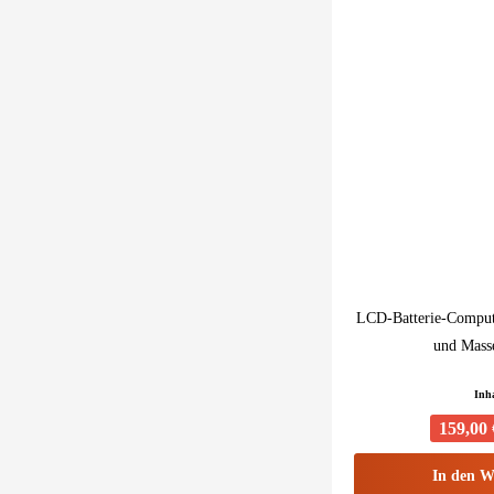
LCD-Batterie-Comput
und Mass
Inh
159,00 
In den
W