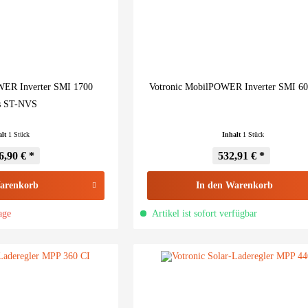
WER Inverter SMI 1700
Votronic MobilPOWER Inverter SMI 60
s ST-NVS
alt
1 Stück
Inhalt
1 Stück
6,90 € *
532,91 € *
arenkorb
In den
Warenkorb
age
Artikel ist sofort verfügbar