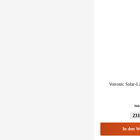
Votronic Solar-
Inh
231
In den
W