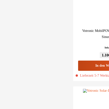
Votronic MobilPO
Sinu
Inh
1.10
In den
W
Lieferzeit 5-7 Werkt