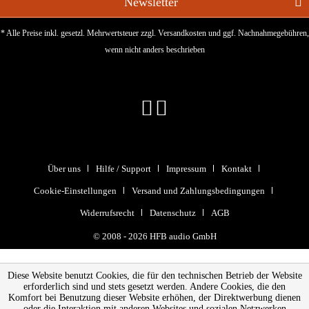
Newsletter
* Alle Preise inkl. gesetzl. Mehrwertsteuer zzgl.
Versandkosten
und ggf. Nachnahmegebühren,
wenn nicht anders beschrieben
Über uns
Hilfe / Support
Impressum
Kontakt
Cookie-Einstellungen
Versand und Zahlungsbedingungen
Widerrufsrecht
Datenschutz
AGB
© 2008 - 2026 HFB audio GmbH
Diese Website benutzt Cookies, die für den technischen Betrieb der Website
erforderlich sind und stets gesetzt werden. Andere Cookies, die den
Komfort bei Benutzung dieser Website erhöhen, der Direktwerbung dienen
oder die Interaktion mit anderen Websites und sozialen Netzwerken