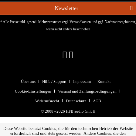
Newsletter
* Alle Preise inkl. gesetzl. Mehrwertsteuer zzgl.
Versandkosten
und ggf. Nachnahmegebühren,
wenn nicht anders beschrieben
Über uns
Hilfe / Support
Impressum
Kontakt
Cookie-Einstellungen
Versand und Zahlungsbedingungen
Widerrufsrecht
Datenschutz
AGB
© 2008 - 2026 HFB audio GmbH
Diese Website benutzt Cookies, die für den technischen Betrieb der Website
erforderlich sind und stets gesetzt werden. Andere Cookies, die den