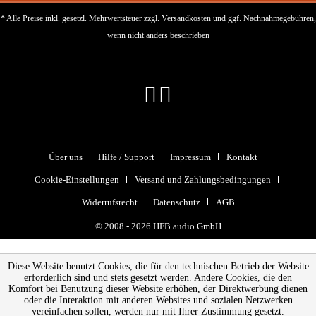
* Alle Preise inkl. gesetzl. Mehrwertsteuer zzgl.
Versandkosten
und ggf. Nachnahmegebühren,
wenn nicht anders beschrieben
Über uns
Hilfe / Support
Impressum
Kontakt
Cookie-Einstellungen
Versand und Zahlungsbedingungen
Widerrufsrecht
Datenschutz
AGB
© 2008 - 2026 HFB audio GmbH
Diese Website benutzt Cookies, die für den technischen Betrieb der Website
erforderlich sind und stets gesetzt werden. Andere Cookies, die den
Komfort bei Benutzung dieser Website erhöhen, der Direktwerbung dienen
oder die Interaktion mit anderen Websites und sozialen Netzwerken
vereinfachen sollen, werden nur mit Ihrer Zustimmung gesetzt.