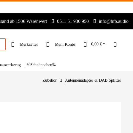
rsand ab 150€ Warenwert
0511 51 930 950
info@hfb.audio
0,00 € *
Merkzettel
Mein Konto
bauwerkzeug
%Schnäppchen%
Zubehör
Antennenadapter & DAB Splitter