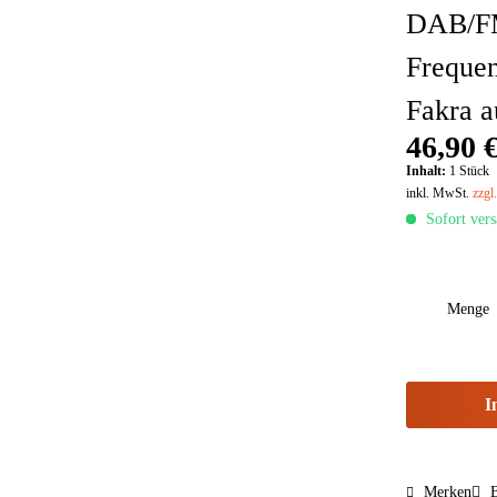
DAB/FM 
Frequen
Fakra 
46,90 €
Inhalt:
1 Stück
inkl. MwSt.
zzgl
Sofort vers
Menge
I
Merken
B