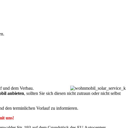
en.
uf und dem Verbau.
obil anbieten
, sollten Sie sich diesen nicht zutraun oder nicht selbst
nd den terminlichen Vorlauf zu informieren.
it uns!
renwalder Str. 193 auf dem Grundstück des EU Autocenters.