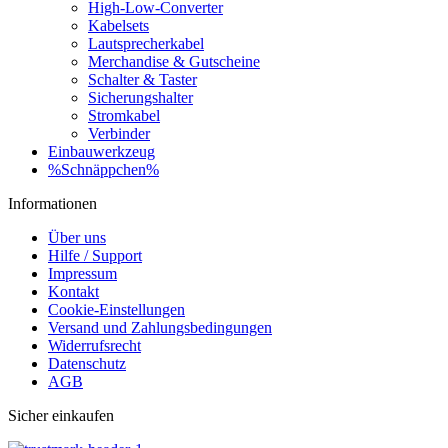
High-Low-Converter
Kabelsets
Lautsprecherkabel
Merchandise & Gutscheine
Schalter & Taster
Sicherungshalter
Stromkabel
Verbinder
Einbauwerkzeug
%Schnäppchen%
Informationen
Über uns
Hilfe / Support
Impressum
Kontakt
Cookie-Einstellungen
Versand und Zahlungsbedingungen
Widerrufsrecht
Datenschutz
AGB
Sicher einkaufen