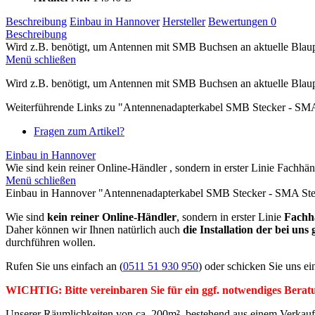
Beschreibung
Einbau in Hannover
Hersteller
Bewertungen
0
Beschreibung
Wird z.B. benötigt, um Antennen mit SMB Buchsen an aktuelle Blaupu
Menü schließen
Wird z.B. benötigt, um Antennen mit SMB Buchsen an aktuelle Blau
Weiterführende Links zu "Antennenadapterkabel SMB Stecker - SM
Fragen zum Artikel?
Einbau in Hannover
Wie sind kein reiner Online-Händler , sondern in erster Linie Fachhän
Menü schließen
Einbau in Hannover "Antennenadapterkabel SMB Stecker - SMA Ste
Wie sind
kein reiner Online-Händler
, sondern in erster Linie
Fachh
Daher können wir Ihnen natürlich auch
die Installation der bei un
durchführen wollen.
Rufen Sie uns einfach an (
0511 51 930 950
) oder schicken Sie uns ei
WICHTIG: Bitte vereinbaren Sie für ein ggf. notwendiges Berat
Unserer Räumlichkeiten von ca. 200m², bestehend aus einem Verkauf