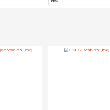
r
Preis
von
179,95 €
bis
339,95 €