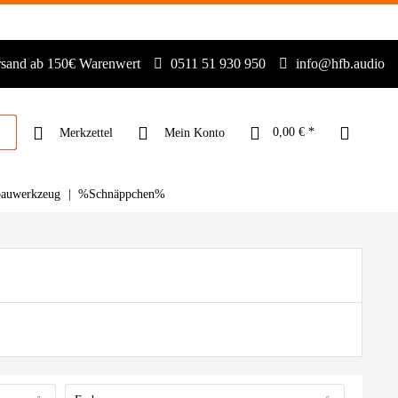
rsand ab 150€ Warenwert
0511 51 930 950
info@hfb.audio
0,00 € *
Merkzettel
Mein Konto
bauwerkzeug
%Schnäppchen%