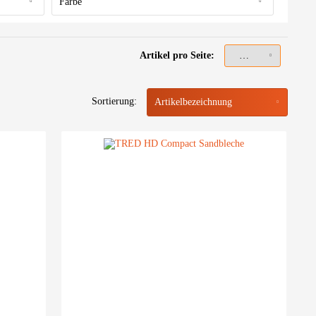
Farbe
Schwarz
Rot
Artikel pro Seite:
Grün
Grau
Sortierung:
Blau
Olivgrün
Bronze