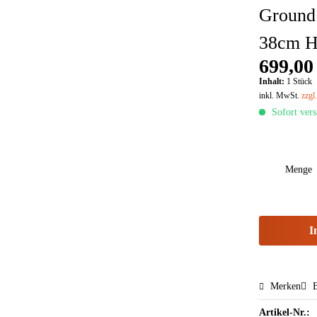
Groun
38cm H
699,00
Inhalt:
1 Stück
inkl. MwSt.
zzgl
Sofort vers
Menge
I
Merken
B
Artikel-Nr.: