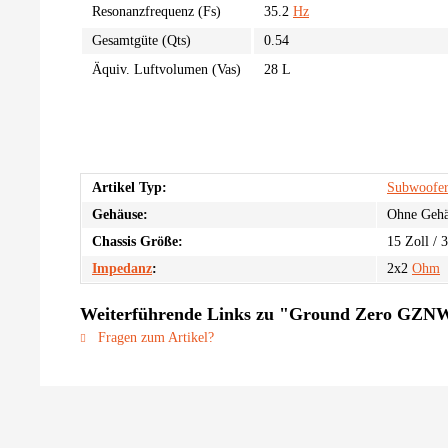
Resonanzfrequenz (Fs)
35.2
Hz
Gesamtgüte (Qts)
0.54
Äquiv. Luftvolumen (Vas)
28 L
Artikel Typ:
Subwoofe
Gehäuse:
Ohne Gehä
Chassis Größe:
15 Zoll / 
Impedanz
:
2x2
Ohm
Weiterführende Links zu "Ground Zero GZN
Fragen zum Artikel?