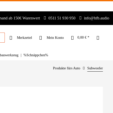
rsand ab 150€ Warenwert
0511 51 930 950
info@hfb.audio
0,00 € *
Merkzettel
Mein Konto
bauwerkzeug
%Schnäppchen%
Produkte fürs Auto
Subwoofer