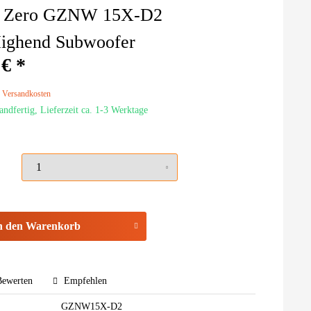
d Zero GZNW 15X-D2
ighend Subwoofer
 € *
. Versandkosten
andfertig, Lieferzeit ca. 1-3 Werktage
n den
Warenkorb
ewerten
Empfehlen
GZNW15X-D2