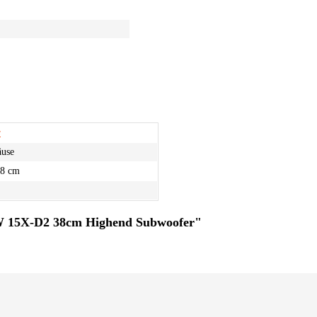
r
use
38 cm
W 15X-D2 38cm Highend Subwoofer"