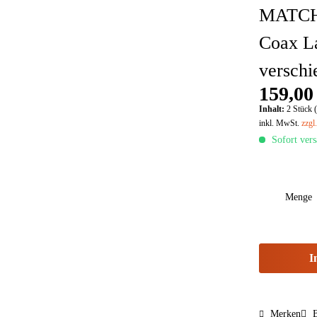
MATCH
Coax La
versch
159,00
Inhalt:
2 Stück (
inkl. MwSt.
zzgl
Sofort vers
Menge
I
Merken
B