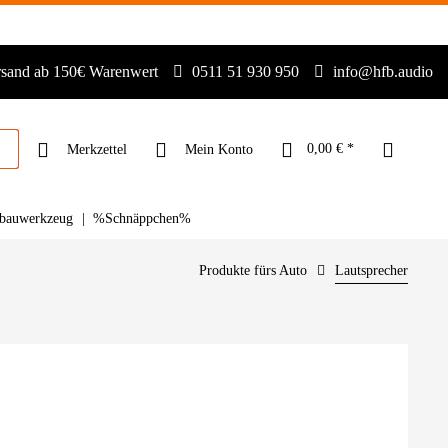
rsand ab 150€ Warenwert
0511 51 930 950
info@hfb.audio
0,00 € *
Merkzettel
Mein Konto
bauwerkzeug
%Schnäppchen%
Produkte fürs Auto
Lautsprecher