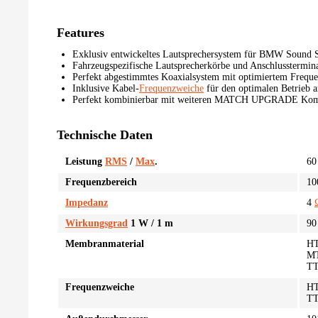
Features
Exklusiv entwickeltes Lautsprechersystem für BMW Sound 
Fahrzeugspezifische Lautsprecherkörbe und Anschlusstermin
Perfekt abgestimmtes Koaxialsystem mit optimiertem Frequ
Inklusive Kabel-
Frequenzweiche
für den optimalen Betrieb 
Perfekt kombinierbar mit weiteren MATCH UPGRADE Kom
Technische Daten
Leistung
RMS
/
Max
.
60
Frequenzbereich
1
Impedanz
4
Wirkungsgrad
1 W / 1 m
90
Membranmaterial
HT
MT
TT
Frequenzweiche
HT
TT