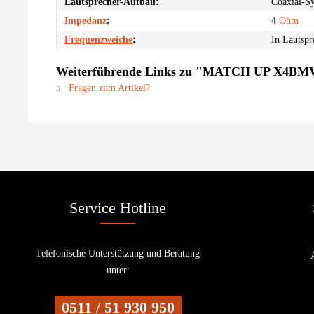
Lautsprecher-Aufbau:
Coaxial-S
Impedanz
:
4
Ohm
Frequenzweiche
:
In Lautspr
Weiterführende Links zu "MATCH UP X4BMW-
Fragen zum Artikel?
Service Hotline
Telefonische Unterstützung und Beratung
unter:
0511 / 51 930 950