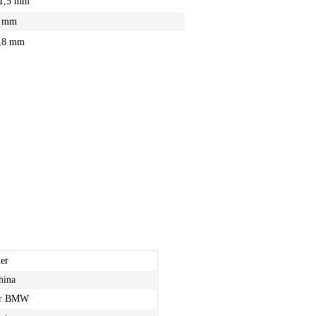
1,5 mm
 mm
,8 mm
er
hina
für BMW