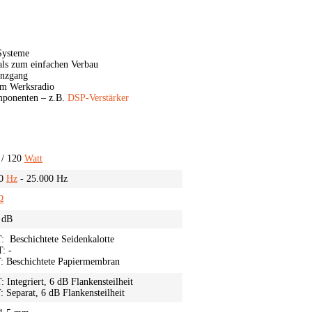
Systeme
als zum einfachen Verbau
enzgang
am Werksradio
ponenten – z.B.
DSP-Verstärker
 / 120
Watt
00
Hz
- 25.000 Hz
Ω
 dB
: Beschichtete Seidenkalotte
: -
: Beschichtete Papiermembran
: Integriert, 6 dB Flankensteilheit
: Separat, 6 dB Flankensteilheit